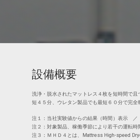
設備概要
洗浄・脱水されたマットレス４枚を短時間で且
短４５分、ウレタン製品でも最短６０分で完全
注１：当社実験値からの結果（時間）表示 ／
注２：対象製品、稼働季節により若干の運転時
注３：ＭＨＤ４とは、Mattress High-speed Dr