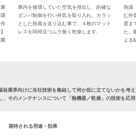
に庫
庫内を循環していた空気を排出し、的確な
熱源
循環
ダンパ制御を行い外気を取り入れ、カラッ
む外
を作
とした熱風を送り込む事で、４枚のマット
度ま
燥】
レスを同時且つムラ無く乾燥します。
た、
除菌
よる
福祉業界向けに当社技術を集結して何か役に立てないかを考え
し、そのメンテナンスについて「熱機器／乾燥」の技術を応用
期待される用途・効果