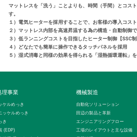
マットレスを「洗う」ことよりも、時間（手間）とコス
す。
１）電気ヒーターを採用することで、お客様の導入コス
２）マットレス内部を高速昇温する為の構造・自動制御
３）低ランニングコストを目指したヒーター制御【SSC制御：Sol
４）どなたでも簡単に操作できるタッチパネルを採用
５）湿式消毒と同様の効果を得られる「湿熱循環運転」
処理事業
機械製造
ッケルめっき
自動化ソリューション
ニッケルめっき
田辺の製品と革新
っき
エンジニアリングフロー
 (EDP)
工場のレイアウトと主な設備