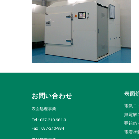
表面
お問い合わせ
電気ニ
表面処理事業
無電解
Tel : 037-210-981-3
亜鉛め
Fax : 037-210-984
電着塗装