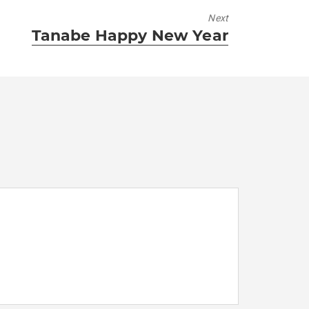
Next
Next
Tanabe Happy New Year
post: