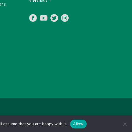
งาน
ll assume that you are happy with it.
Allow