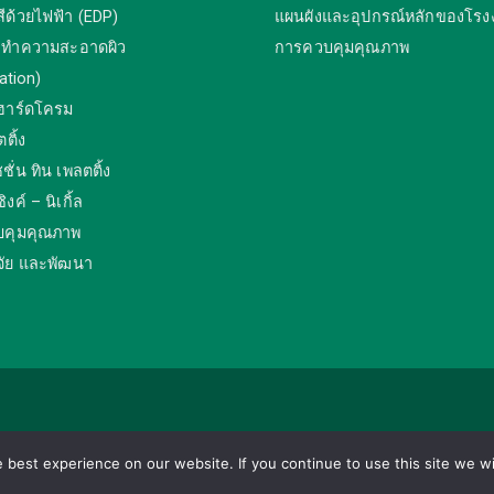
ีด้วยไฟฟ้า (EDP)
แผนผังและอุปกรณ์หลักของโรง
งทำความสะอาดผิว
การควบคุมคุณภาพ
ation)
ฮาร์ดโครม
ตติ้ง
ชั่น ทิน เพลตติ้ง
งค์ – นิเกิ้ล
บคุมคุณภาพ
จัย และพัฒนา
ights reserved.
best experience on our website. If you continue to use this site we wi